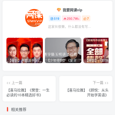
我要网课vip
519
250.7W+
7
这家伙很懒，什么都没有写...
【得到】《跟高手学销售系列课》
【少年得到】《复旦博导骆玉明讲“红楼”》
<< 上一篇
下一篇 >>
【喜马拉雅】《樊登：一生
【喜马拉雅】《顾悦：从头
必读的10本精选好书》
开始学英语》
相关推荐