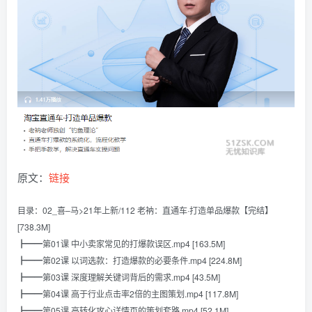
原文：
链接
目录：02_喜–马>21年上新/112 老衲：直通车·打造单品爆款【完结】
[738.3M]
┣━━第01课 中小卖家常见的打爆款误区.mp4 [163.5M]
┣━━第02课 以词选款：打造爆款的必要条件.mp4 [224.8M]
┣━━第03课 深度理解关键词背后的需求.mp4 [43.5M]
┣━━第04课 高于行业点击率2倍的主图策划.mp4 [117.8M]
┣━━第05课 高转化攻心详情页的策划套路.mp4 [52.1M]