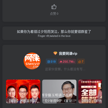
点赞
0
如果你为着错过夕阳而哭泣，那么你就要错群星了
Finger rift,twisted in the love
我要网课vip
519
250.7W+
7
这家伙很懒，什么都没有写...
【得到】《跟高手学销售系列课》
【少年得到】《复旦博导骆玉明讲“红楼”》