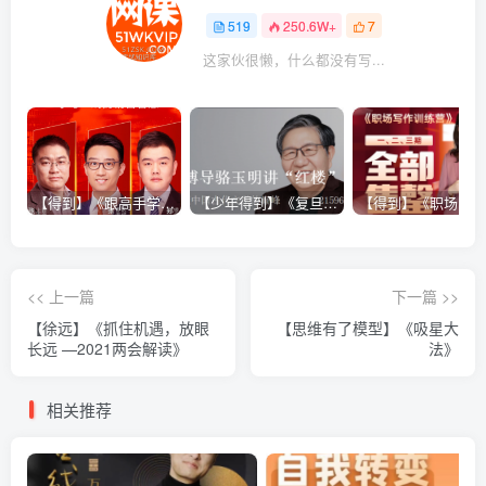
519
250.6W+
7
这家伙很懒，什么都没有写...
【得到】《跟高手学销售系列课》
【少年得到】《复旦博导骆玉明讲“红楼”》
<< 上一篇
下一篇 >>
【徐远】《抓住机遇，放眼
【思维有了模型】《吸星大
长远 —2021两会解读》
法》
相关推荐