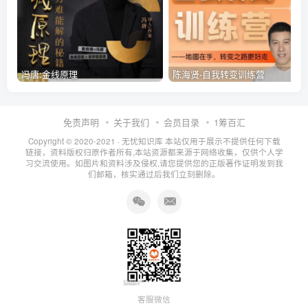
冯唐:金线原理
陈海贤-自我转变训练营
免责声明
关于我们
会员目录
1筹百汇
Copyright © 2020-2021 ·
无忧知识库
本站仅用于展示不提供任何下载
链接，资料版权归原作者所有,本站资源都来源于网络收集，仅供个人学
习交流使用。如图片和资料涉及侵权,请您提供您的正版著作证明发到我
们邮箱，核实通过后我们立刻删除。
客服微信