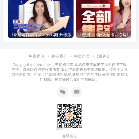
《职场写作训练营》第七期-升级版
【得到】《职场写作训练营》【完结】
免责声明
关于我们
会员目录
1筹百汇
Copyright © 2020-2021 ·
无忧知识库
本站仅用于展示不提供任何下载
链接，资料版权归原作者所有,本站资源都来源于网络收集，仅供个人学
习交流使用。如图片和资料涉及侵权,请您提供您的正版著作证明发到我
们邮箱，核实通过后我们立刻删除。
客服微信