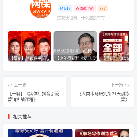
519
250.7W+
7
这家伙很懒，什么都没有写...
【得到】《跟高手学销售系列课》
【少年得到】《复旦博导骆玉明讲“红楼”》
<< 上一篇
下一篇 >>
【千聊】《实体店抖音引流
《人类木马研究所21天训练
营销实战课程》
营》
相关推荐