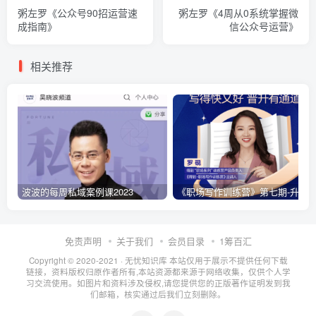
粥左罗《公众号90招运营速
粥左罗《4周从0系统掌握微
成指南》
信公众号运营》
相关推荐
波波的每周私域案例课2023
《职场写作训练营》第七期-升级
免责声明
关于我们
会员目录
1筹百汇
Copyright © 2020-2021 ·
无忧知识库
本站仅用于展示不提供任何下载
链接，资料版权归原作者所有,本站资源都来源于网络收集，仅供个人学
习交流使用。如图片和资料涉及侵权,请您提供您的正版著作证明发到我
们邮箱，核实通过后我们立刻删除。