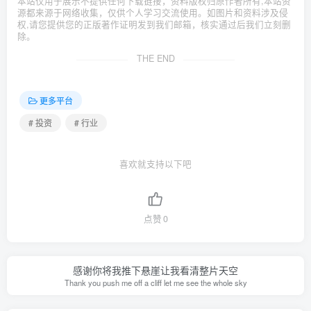
本站仅用于展示不提供任何下载链接，资料版权归原作者所有,本站资
源都来源于网络收集，仅供个人学习交流使用。如图片和资料涉及侵
权,请您提供您的正版著作证明发到我们邮箱，核实通过后我们立刻删
除。
THE END
更多平台
# 投资
# 行业
喜欢就支持以下吧
点赞
0
感谢你将我推下悬崖让我看清整片天空
Thank you push me off a cliff let me see the whole sky