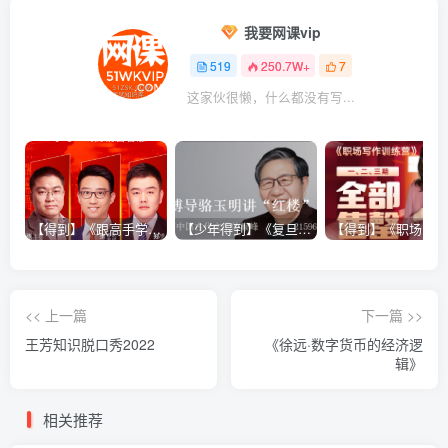
我要网课vip
519
250.7W+
7
这家伙很懒，什么都没有写...
【得到】《跟高手学销售系列课》
【少年得到】《复旦博导骆玉明讲“红楼”》
<< 上一篇
下一篇 >>
王芳知识脱口秀2022
《徐远·数字货币的经济逻
辑》
相关推荐