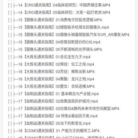
││├─14【CRO通关指南】04临床前研究：中国养猴往事.MP4
││├─14【CRO通关指南】05临床研究：大家一起打老虎.MP4
││├─15【摄像头通关指南】01消费电子的投资逻辑.MP4
││├─15【摄像头通关指南】02随智能手机增长的摄像头.mp4
││├─15【摄像头通关指南】03摄像头销量随智能汽车与VR_AR爆发.MP4
││├─15【摄像头通关指南】04依靠创新提价的CIS.mp4
││├─15【摄像头通关指南】05不断清晰的光学镜头.MP4
││├─16【大炼化通关指南】01总论龙生九子.mp4
││├─16【大炼化通关指南】02烯烃：化工之母.mp4
││├─16【大炼化通关指南】03芳烃：推陈出新.MP4
││├─16【大炼化通关指南】04聚酯：龙兴之地.mp4
││├─16【大炼化通关指南】05整合：合纵连横.MP4
││├─17【血制品通关指南】01 基本概念与产业链.mp4
││├─17【血制品通关指南】02政策造就的护城河.mp4
││├─17【血制品通关指南】03白蛋白&静丙未来市场空间展望.MP4
││├─17【血制品通关指南】04 特免&凝血因子类.mp4
││├─17【血制品通关指南】05当下的新变化.mp4
││├─18【CDMO通关指南】01 产能为王的搬砖工.MP4
││├─18【CDMO通关指南】02 小分子CDMO，谁将胜出？.MP4