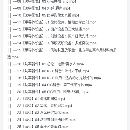
││├─08【医学影像】03 核磁共振_clip.mp4
││├─09【医学影像】04 XR和超声.mp4
││├─10【医学影像】05 医学影像怎么投.mp4
││├─11【半导体设备】01 彼时彼刻，恰如此时此刻.mp4
││├─12【半导体设备】02 国产设备的三大机遇.mp4
││├─13【半导体设备】03 刻蚀设备：国产替代先锋.mp4
││├─14【半导体设备】04 薄膜沉积设备：多点突破.mp4
││├─15【半导体设备】05 风物长宜放眼量：北方华创离应用材料有多
远.mp4
││├─16【功率器件】01 总论：电新“卖水人.mp4
││├─17【功率器件】02 IGBT科普：唯“快”不破.mp4
││├─18【功率器件】03 IGBT应用：适合的才是最好的.mp4
││├─19【功率器件】04 SiC科普：第三代半导体.mp4
││├─20【功率器件】05 SiC应用：降维终有时.mp4
││├─21【海运】01 海运即国运.mp4
││├─22【海运】02 集运，联盟崛起.mp4
││├─23【海运】03 怎么研究集运.mp4
││├─24【海运】04 欢迎来到乌卡时代.mp4
││├─25【海运】05 海王还是海狗.mp4