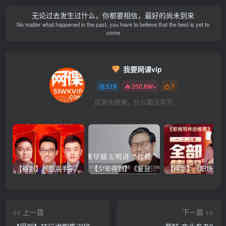
  ├─
29
 关系糟糕难解脱，怎么办？.pdf  
560.83
 KB
无论过去发生过什么，你都要相信，最好的尚未到来
  ├─
30
 半途而废没毅力，怎么办？-微.mp3  
4.16
 MB
No matter what happened in the past, you have to believe that the best is yet to
  ├─
30
 半途而废没毅力，怎么办？-微.pdf  
576.06
 KB
come
  ├─
31
 结语 再也没有任何人，可以绑&&架你.MP3  
3.62
 MB
  ├─
31
 结语 再也没有任何人，可以绑&&架你.pdf  
391.57
 KB
我要网课vip
519
250.6W+
7
这家伙很懒，什么都没有写...
【得到】《跟高手学销售系列课》
【少年得到】《复旦博导骆玉明讲“红楼”》
<< 上一篇
下一篇 >>