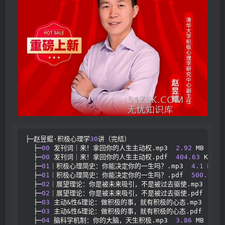
├─赵昱鲲·积极心理学
30
讲（完结）
  ├─
00
 发刊词｜来！拿回你的人生主动权.mp3  
2.92
 MB
  ├─
00
 发刊词｜来！拿回你的人生主动权.pdf  
404.63
 KB
  ├─
01
｜积极心理简史：你能决定你的一生吗？.mp3  
4.1
 MB
  ├─
01
｜积极心理简史：你能决定你的一生吗？.pdf  
500.62
 K
  ├─
02
｜展望理论：你是被未来吸引，不是被过去驱使.mp3  
3.9
  ├─
02
｜展望理论：你是被未来吸引，不是被过去驱使.pdf  
511
  ├─
03
 主动&性&理论：做积极的事，就有积极的心态.mp3  
4.0
  ├─
03
 主动&性&理论：做积极的事，就有积极的心态.pdf  
445
  ├─
04
 脑科学机制：你的大脑，天生积极.mp3  
3.86
 MB