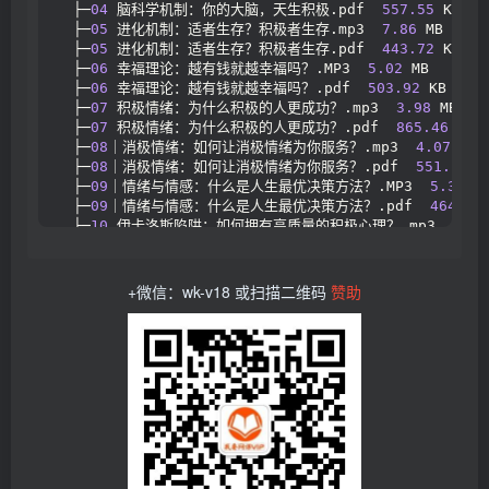
  ├─
04
 脑科学机制：你的大脑，天生积极.pdf  
557.55
 KB
  ├─
05
 进化机制：适者生存？积极者生存.mp3  
7.86
 MB
  ├─
05
 进化机制：适者生存？积极者生存.pdf  
443.72
 KB
  ├─
06
 幸福理论：越有钱就越幸福吗？.MP3  
5.02
 MB
  ├─
06
 幸福理论：越有钱就越幸福吗？.pdf  
503.92
 KB
  ├─
07
 积极情绪：为什么积极的人更成功？.mp3  
3.98
 MB
  ├─
07
 积极情绪：为什么积极的人更成功？.pdf  
865.46
 KB
  ├─
08
｜消极情绪：如何让消极情绪为你服务？.mp3  
4.07
 MB
  ├─
08
｜消极情绪：如何让消极情绪为你服务？.pdf  
551.16
 K
  ├─
09
｜情绪与情感：什么是人生最优决策方法？.MP3  
5.39
 M
  ├─
09
｜情绪与情感：什么是人生最优决策方法？.pdf  
464.4
 
  ├─
10
 伊卡洛斯陷阱：如何拥有高质量的积极心理？.mp3  
4.28
  ├─
10
 伊卡洛斯陷阱：如何拥有高质量的积极心理？.pdf  
570.
  ├─
11
 自我决定：如何才能找到自我？.mp3  
3.99
 MB
  ├─
11
 自我决定：如何才能找到自我？.pdf  
469.74
 KB
+微信：wk-v18 或扫描二维码
赞助
  ├─
12
 动机：如何把动机变得更自主.mp3  
3.77
 MB
  ├─
12
 动机：如何把动机变得更自主.pdf  
532.15
 KB
  ├─
13
 成长型思维：如何实现持续提升？.mp3  
4.09
 MB
  ├─
13
 成长型思维：如何实现持续提升？.pdf  
481.87
 KB
  ├─
14
 自尊：如何拥有稳定高自尊.mp3  
4.57
 MB
  ├─
14
 自尊：如何拥有稳定高自尊.pdf  
559.73
 KB
  ├─
15
 优势商：如何发挥自己的优势？.MP3  
5.87
 MB
  ├─
15
 优势商：如何发挥自己的优势？.pdf  
532.6
 KB
  ├─
16
 自主联系：如何治愈关系的创伤？.mp3  
4.29
 MB
  ├─
16
 自主联系：如何治愈关系的创伤？.pdf  
694.34
 KB