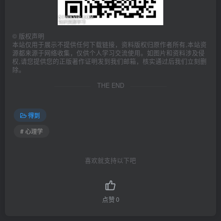
  ├─
17
 心流：如何自主拥有心流体验.mp3  
4.56
 MB
  ├─
17
 心流：如何自主拥有心流体验.pdf  
563.47
 KB
  ├─
18
 价值观：如何应对不确定的时代.mp3  
4.11
 MB
  ├─
18
 价值观：如何应对不确定的时代？.pdf  
536.43
 KB
©
版权声明
  ├─
19
 价值整合：什么是你最重要的东西.mp3  
4.55
 MB
本站仅用于展示不提供任何下载链接，资料版权归原作者所有,本站资
  ├─
19
 价值整合：什么是你最重要的东西.pdf  
482.65
 KB
源都来源于网络收集，仅供个人学习交流使用。如图片和资料涉及侵
  ├─
20
 意义感：如何找到人生的意义.MP3  
6.17
 MB
权,请您提供您的正版著作证明发到我们邮箱，核实通过后我们立刻删
  ├─
20
 意义感：如何找到人生的意义.pdf  
551.47
 KB
除。
  ├─
21
 情&绪建构：太过焦虑耽误事，怎么办.mp3  
4.23
 MB
THE END
  ├─
21
 情&绪建构：太过焦虑耽误事，怎么办.pdf  
526.3
 KB
  ├─
22
 具身认知：意志消沉不想动，怎么办？.mp3  
4.35
 MB
  ├─
22
 具身认知：意志消沉不想动，怎么办？.pdf  
490.39
 KB
  ├─
23
 情绪上头难控制，怎么办.mp3  
4.21
 MB
得到
  ├─
23
 情绪上头难控制，怎么办.pdf  
493.08
 KB
  ├─
24
 脑子混乱睡不着，怎么办.MP3  
5.76
 MB
# 心理学
  ├─
24
 脑子混乱睡不着，怎么办.pdf  
565.59
 KB
  ├─
25
 缺少冲劲没能量，怎么办.mp3  
3.97
 MB
  ├─
25
 缺少冲劲没能量，怎么办.pdf  
602.79
 KB
喜欢就支持以下吧
  ├─
26
 交友迈不出第一步，怎么办.mp3  
4.37
 MB
  ├─
26
 交友迈不出第一步，怎么办.pdf  
476.18
 KB
  ├─
27
 构建关系很困难，怎么办？.mp3  
3.82
 MB
  ├─
27
 构建关系很困难，怎么办？.pdf  
570.38
 KB
点赞
0
  ├─
28
 不会拒绝、被PUA，怎么办？.MP3  
5.22
 MB
  ├─
28
 不会拒绝、被PUA，怎么办？.pdf  
476.34
 KB
  ├─
29
 关系糟糕难解脱，怎么办？.mp3  
3.65
 MB