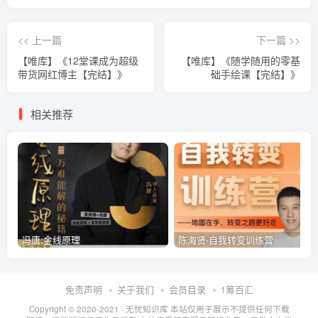
<< 上一篇
下一篇 >>
【唯库】《12堂课成为超级
【唯库】《随学随用的零基
带货网红博主【完结】》
础手绘课【完结】》
相关推荐
冯唐:金线原理
陈海贤-自我转变训练营
免责声明
关于我们
会员目录
1筹百汇
Copyright © 2020-2021 ·
无忧知识库
本站仅用于展示不提供任何下载