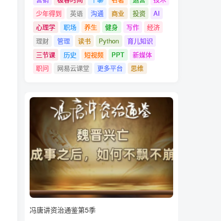
少年得到
英语
沟通
商业
投资
AI
心理学
职场
养生
健身
写作
经济
理财
管理
读书
Python
育儿知识
三节课
历史
短视频
PPT
新媒体
职问
网易云课堂
更多平台
思维
冯唐讲资治通鉴第5季