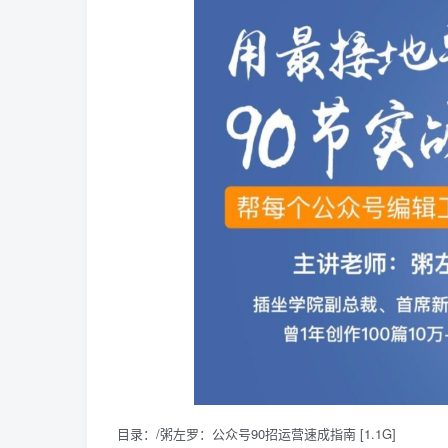
目录：/粥左罗：公众号90招运营速成指南 [1.1G]