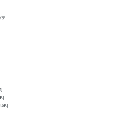
分享
]
K]
5K]