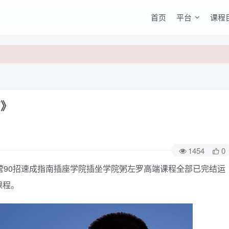
首页
平台
课程
南》
1454
0
营90招速成指南插座学院插坐学院粥左罗高端课程全部已完结运
课程。