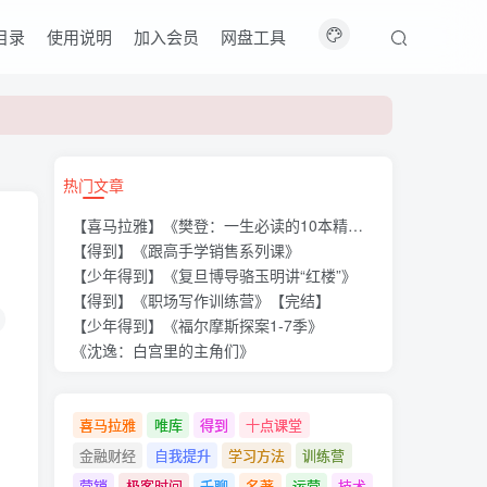
目录
使用说明
加入会员
网盘工具
热门文章
【喜马拉雅】《樊登：一生必读的10本精选好书》
【得到】《跟高手学销售系列课》
【少年得到】《复旦博导骆玉明讲“红楼”》
【得到】《职场写作训练营》【完结】
【少年得到】《福尔摩斯探案1-7季》
《沈逸：白宫里的主角们》
喜马拉雅
唯库
得到
十点课堂
金融财经
自我提升
学习方法
训练营
营销
极客时间
千聊
名著
运营
技术