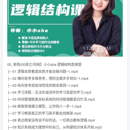
00_新购/00其它/完结】小小sha·逻辑结构思维营
├─01 逻辑本质看透本质才能击破问题~1.mp4
├─02 横向思考多维思考，想的全面步步到位~1.mp4
├─03 纵向思考层层深挖找到根本原因~1.mp4
├─04 学习流程｜无法形成闭环的学习就是伪学习.mp3
├─05 时间管理脱离目标系统的时间管理都是白忙活.mp3
├─06 框架思维建立模型，让你快人一步~1.mp4
├─07 学习框架真正的学习高手都会找框架.mp4
├─08 表达框架没有说不好的话，一切表达都有逻辑.mp4
├─09 知识系统成为理想中的自己，从构建知识体系开始.mp3