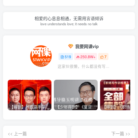
相爱的心息息相通，无需用言语倾诉
love understands love; it needs no talk
我要网课vip
519
250.8W+
7
这家伙很懒，什么都没有写...
【得到】《跟高手学销售系列课》
【少年得到】《复旦博导骆玉明讲“红楼”》
<< 上一篇
下一篇 >>