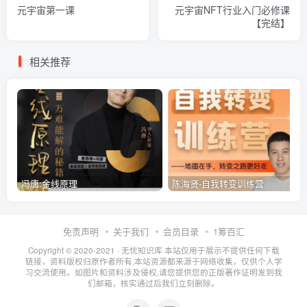
元宇宙第一课
元宇宙NFT行业入门必修课
【完结】
相关推荐
冯唐:金线原理
陈海贤-自我转变训练营
免责声明
关于我们
会员目录
1筹百汇
Copyright © 2020-2021 ·
无忧知识库
本站仅用于展示不提供任何下载
链接，资料版权归原作者所有,本站资源都来源于网络收集，仅供个人学
习交流使用。如图片和资料涉及侵权,请您提供您的正版著作证明发到我
们邮箱，核实通过后我们立刻删除。