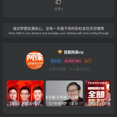
点赞
0
请对梦想充满信心，总有一天属于你的彩虹会在天空微笑
Have faith in your dreams and someday your rainbow will come smiling through
我要网课vip
519
250.7W+
7
这家伙很懒，什么都没有写...
【得到】《跟高手学销售系列课》
【少年得到】《复旦博导骆玉明讲“红楼”》