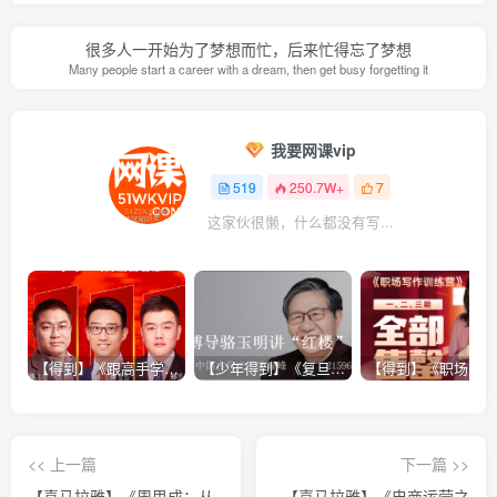
很多人一开始为了梦想而忙，后来忙得忘了梦想
Many people start a career with a dream, then get busy forgetting it
我要网课vip
519
250.7W+
7
这家伙很懒，什么都没有写...
【得到】《跟高手学销售系列课》
【少年得到】《复旦博导骆玉明讲“红楼”》
<< 上一篇
下一篇 >>
【喜马拉雅】《周思成：从
【喜马拉雅】《电商运营之