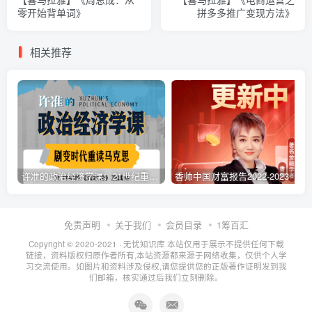
零开始背单词》
拼多多推广变现方法》
相关推荐
许准的政治经济学课：21世纪重读《资本论》【B站】
香帅中国财富报告2022-2023【完】
免责声明
关于我们
会员目录
1筹百汇
Copyright © 2020-2021 ·
无忧知识库
本站仅用于展示不提供任何下载
链接，资料版权归原作者所有,本站资源都来源于网络收集，仅供个人学
习交流使用。如图片和资料涉及侵权,请您提供您的正版著作证明发到我
们邮箱，核实通过后我们立刻删除。