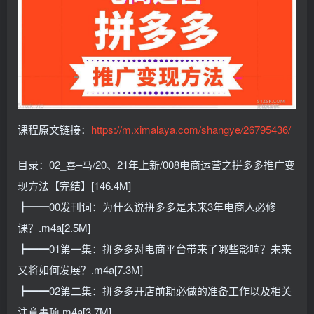
课程原文链接：
https://m.ximalaya.com/shangye/26795436/
目录：02_喜–马/20、21年上新/008电商运营之拼多多推广变
现方法【完结】[146.4M]
┣━━00发刊词：为什么说拼多多是未来3年电商人必修
课？.m4a[2.5M]
┣━━01第一集：拼多多对电商平台带来了哪些影响？未来
又将如何发展？.m4a[7.3M]
┣━━02第二集：拼多多开店前期必做的准备工作以及相关
注意事项.m4a[3.7M]