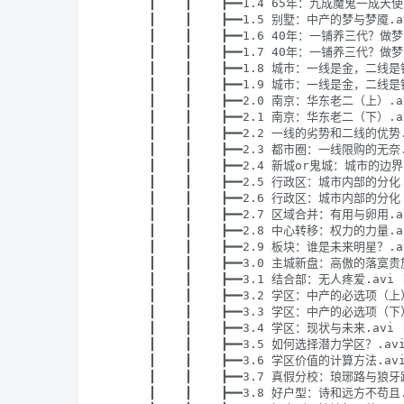
      ┃    ┃    ┣━━1.4 65年：九成魔鬼一成天使.a
      ┃    ┃    ┣━━1.5 别墅：中产的梦与梦魇.avi
      ┃    ┃    ┣━━1.6 40年：一铺养三代？做梦
      ┃    ┃    ┣━━1.7 40年：一铺养三代？做梦！
      ┃    ┃    ┣━━1.8 城市：一线是金，二线是银
      ┃    ┃    ┣━━1.9 城市：一线是金，二线是银
      ┃    ┃    ┣━━2.0 南京：华东老二（上）.avi
      ┃    ┃    ┣━━2.1 南京：华东老二（下）.avi
      ┃    ┃    ┣━━2.2 一线的劣势和二线的优势.a
      ┃    ┃    ┣━━2.3 都市圈：一线限购的无奈.a
      ┃    ┃    ┣━━2.4 新城or鬼城：城市的边界.a
      ┃    ┃    ┣━━2.5 行政区：城市内部的分化（
      ┃    ┃    ┣━━2.6 行政区：城市内部的分化（
      ┃    ┃    ┣━━2.7 区域合并：有用与卵用.avi
      ┃    ┃    ┣━━2.8 中心转移：权力的力量.avi
      ┃    ┃    ┣━━2.9 板块：谁是未来明星？.avi
      ┃    ┃    ┣━━3.0 主城新盘：高傲的落寞贵族.
      ┃    ┃    ┣━━3.1 结合部：无人疼爱.avi [
      ┃    ┃    ┣━━3.2 学区：中产的必选项（上）.
      ┃    ┃    ┣━━3.3 学区：中产的必选项（下）.
      ┃    ┃    ┣━━3.4 学区：现状与未来.avi [
      ┃    ┃    ┣━━3.5 如何选择潜力学区？.avi 
      ┃    ┃    ┣━━3.6 学区价值的计算方法.avi 
      ┃    ┃    ┣━━3.7 真假分校：琅琊路与狼牙路.
      ┃    ┃    ┣━━3.8 好户型：诗和远方不苟且.a