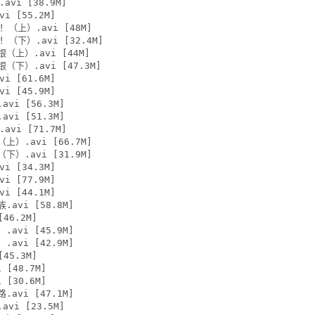
vi [38.9M]

 [55.2M]

！（上）.avi [48M]

（下）.avi [32.4M]

（上）.avi [44M]

（下）.avi [47.3M]

 [61.6M]

 [45.9M]

vi [56.3M]

vi [51.3M]

vi [71.7M]

上）.avi [66.7M]

下）.avi [31.9M]

 [34.3M]

 [77.9M]

 [44.1M]

avi [58.8M]

46.2M]

avi [45.9M]

avi [42.9M]

45.3M]

[48.7M]

[30.6M]

avi [47.1M]

vi [23.5M]
