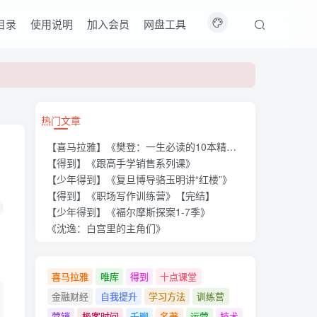
目录
使用说明
加入会员
网盘工具
热门文章
【喜马拉雅】《樊登：一生必读的10本精选好书》
【得到】《跟高手学销售系列课》
【少年得到】《复旦博导骆玉明讲“红楼”》
【得到】《职场写作训练营》【完结】
【少年得到】《福尔摩斯探案1-7季》
《沈逸：白宫里的主角们》
喜马拉雅
唯库
得到
十点课堂
金融财经
自我提升
学习方法
训练营
营销
极客时间
千聊
名著
运营
技术