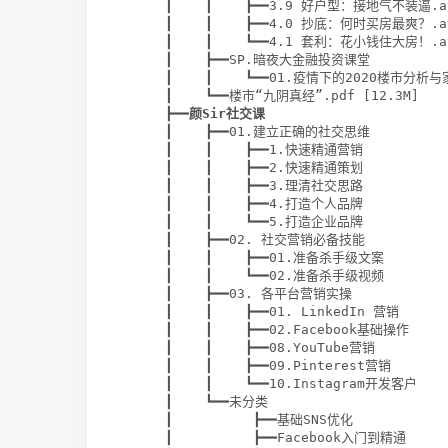
      ┃    ┃    ┣━━3.9 好户型：接地气不装逼.avi
      ┃    ┃    ┣━━4.0 抄底：何时买房最爽？.avi
      ┃    ┃    ┗━━4.1 套利：花小钱住大房！.avi
      ┃    ┣━━SP.暗夜大金融投资课堂

      ┃    ┃    ┗━━01.疫情下的2020楼市分析
      ┃    ┗━━楼市“九阴真经”.pdf [12.3M]

      ┣━━
颜Sir社交课
      ┃    ┣━━01.建立正确的社交思维

      ┃    ┃    ┣━━1.快速精通营销

      ┃    ┃    ┣━━2.快速精通策划

      ┃    ┃    ┣━━3.理清社交思路

      ┃    ┃    ┣━━4.打造个人品牌

      ┃    ┃    ┗━━5.打造企业品牌

      ┃    ┣━━02. 社交营销必备技能

      ┃    ┃    ┣━━01.准备杀手级文案

      ┃    ┃    ┗━━02.准备杀手级视频

      ┃    ┣━━03. 各平台营销实操

      ┃    ┃    ┣━━01. LinkedIn 营销

      ┃    ┃    ┣━━02.Facebook基础操作

      ┃    ┃    ┣━━08.YouTube营销

      ┃    ┃    ┣━━09.Pinterest营销

      ┃    ┃    ┗━━10.Instagram开发客户

      ┃    ┗━━未分类

      ┃          ┣━━基础SNS优化

      ┃          ┣━━Facebook入门到精通
