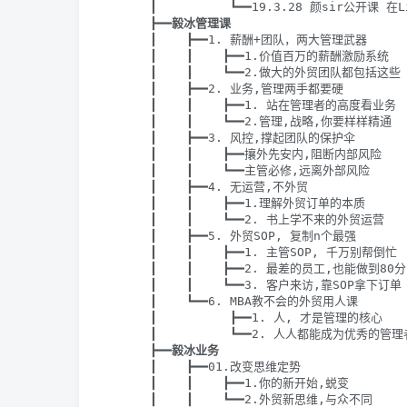
      ┃          ┗━━19.3.28 颜sir公开课 
      ┣━━
毅冰管理课
      ┃    ┣━━1. 薪酬+团队，两大管理武器

      ┃    ┃    ┣━━1.价值百万的薪酬激励系统

      ┃    ┃    ┗━━2.做大的外贸团队都包括这些

      ┃    ┣━━2. 业务,管理两手都要硬

      ┃    ┃    ┣━━1. 站在管理者的高度看业务

      ┃    ┃    ┗━━2.管理,战略,你要样样精通

      ┃    ┣━━3. 风控,撑起团队的保护伞

      ┃    ┃    ┣━━攘外先安内,阻断内部风险

      ┃    ┃    ┗━━主管必修,远离外部风险

      ┃    ┣━━4. 无运营,不外贸

      ┃    ┃    ┣━━1.理解外贸订单的本质

      ┃    ┃    ┗━━2. 书上学不来的外贸运营

      ┃    ┣━━5. 外贸SOP, 复制n个最强

      ┃    ┃    ┣━━1. 主管SOP, 千万别帮倒忙

      ┃    ┃    ┣━━2. 最差的员工,也能做到80分

      ┃    ┃    ┗━━3. 客户来访,靠SOP拿下订单

      ┃    ┗━━6. MBA教不会的外贸用人课

      ┃          ┣━━1. 人, 才是管理的核心

      ┃          ┗━━2. 人人都能成为优秀的管理者
      ┣━━
毅冰业务
      ┃    ┣━━01.改变思维定势

      ┃    ┃    ┣━━1.你的新开始,蜕变

      ┃    ┃    ┗━━2.外贸新思维,与众不同
