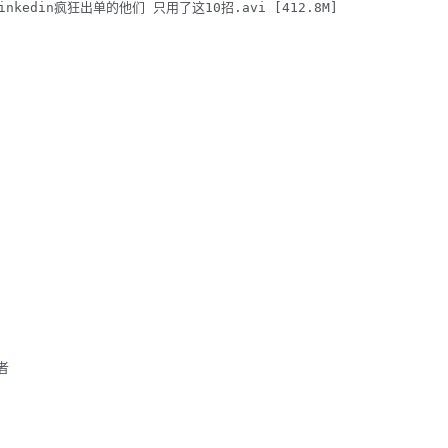
在Linkedin疯狂出单的他们 只用了这10招.avi [412.8M]


