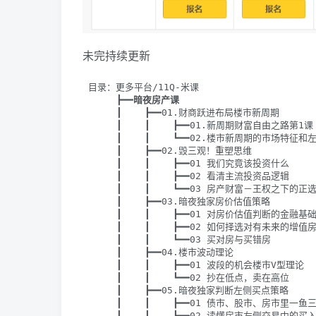
未完持续更新
 目录：更多平台/11Q-米课

      ┣━━
暗夜房产课
      ┃    ┣━━01.财商跃进布局楼市新周期

      ┃    ┃    ┣━━01.新周期财富自由之路第1课

      ┃    ┃    ┗━━02.楼市新周期的市场特征和
      ┃    ┣━━02.毁三观！重塑思维

      ┃    ┃    ┣━━01 我们究竟该投资什么

      ┃    ┃    ┣━━02 看清主流投资品逻辑

      ┃    ┃    ┗━━03 房产财富－王权之下的正选
      ┃    ┣━━03.暗夜独家房价估值策略

      ┃    ┃    ┣━━01 对房价估值判断的金融基础
      ┃    ┃    ┣━━02 如何择选对有未来的增值房
      ┃    ┃    ┗━━03 买对房与买错房

      ┃    ┣━━04.楼市波动理论

      ┃    ┃    ┣━━01 波段的机会楼市V型理论

      ┃    ┃    ┗━━02 抄在低点，卖在高位

      ┃    ┣━━05.暗夜独家判断左侧买点策略

      ┃    ┃    ┣━━01 债市、股市、房市里一鱼三
      ┃    ┃    ┗━━02 读懂房市左侧交易中的买入