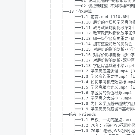
      ┃    ┃    ┣━━01 波动混沌期中的楼市最优决
      ┃    ┃    ┗━━02 调控新味道-不对称楼市调
      ┃    ┣━━13.学区房篇

      ┃    ┃    ┣━━1.1 前言.mp4 [110.6M]

      ┃    ┃    ┣━━1.10 房价的本质和学区房价格
      ┃    ┃    ┣━━1.11 教育政策均衡化改革如何
      ┃    ┃    ┣━━1.12 教育政策均衡化改革如何
      ┃    ┃    ┣━━1.13 哪一级学区房更重要-价值
      ┃    ┃    ┣━━1.14 拥有这些特质的房价会一直
      ┃    ┃    ┣━━1.15 对房价的影响剖析-小学学
      ┃    ┃    ┣━━1.16 对房价影响剖析-初中学区.
      ┃    ┃    ┣━━1.17 对房价影响剖析-双学区房.
      ┃    ┃    ┣━━1.18 学区房基础篇小结.mp4 
      ┃    ┃    ┣━━1.2 学区房底层逻辑.mp4 [38
      ┃    ┃    ┣━━1.3 学区房的重要性.mp4 [16
      ┃    ┃    ┣━━1.4 如何学习和成效目标.mp4 
      ┃    ┃    ┣━━1.5 学区房精准定义.mp4 [15
      ┃    ┃    ┣━━1.6 学区房的价值根源.mp4 [
      ┃    ┃    ┣━━1.7 学区房之大城小市.mp4 [
      ┃    ┃    ┣━━1.8 为什么学历越来越贱学区房
      ┃    ┃    ┗━━1.9 学区房房价跟城市高考排名
      ┃    ┣━━暗夜·Friends

      ┃    ┃    ┣━━1.1 产权：一切的起点.avi [
      ┃    ┃    ┣━━1.2 70年：老破小VS花园小区
      ┃    ┃    ┣━━1.3 70年：老破小VS花园小区