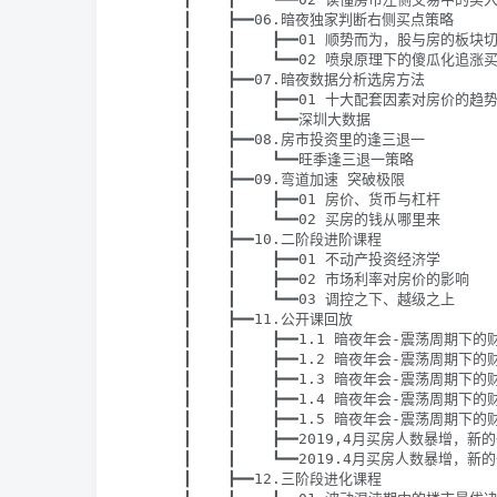
      ┃    ┣━━06.暗夜独家判断右侧买点策略

      ┃    ┃    ┣━━01 顺势而为，股与房的板块切
      ┃    ┃    ┗━━02 喷泉原理下的傻瓜化追涨
      ┃    ┣━━07.暗夜数据分析选房方法

      ┃    ┃    ┣━━01 十大配套因素对房价的趋势
      ┃    ┃    ┗━━深圳大数据

      ┃    ┣━━08.房市投资里的逢三退一

      ┃    ┃    ┗━━旺季逢三退一策略

      ┃    ┣━━09.弯道加速 突破极限

      ┃    ┃    ┣━━01 房价、货币与杠杆

      ┃    ┃    ┗━━02 买房的钱从哪里来

      ┃    ┣━━10.二阶段进阶课程

      ┃    ┃    ┣━━01 不动产投资经济学

      ┃    ┃    ┣━━02 市场利率对房价的影响

      ┃    ┃    ┗━━03 调控之下、越级之上

      ┃    ┣━━11.公开课回放

      ┃    ┃    ┣━━1.1 暗夜年会-震荡周期下的财
      ┃    ┃    ┣━━1.2 暗夜年会-震荡周期下的财
      ┃    ┃    ┣━━1.3 暗夜年会-震荡周期下的财
      ┃    ┃    ┣━━1.4 暗夜年会-震荡周期下的财
      ┃    ┃    ┣━━1.5 暗夜年会-震荡周期下的财
      ┃    ┃    ┣━━2019,4月买房人数暴增，新
      ┃    ┃    ┗━━2019.4月买房人数暴增，新
      ┃    ┣━━12.三阶段进化课程
