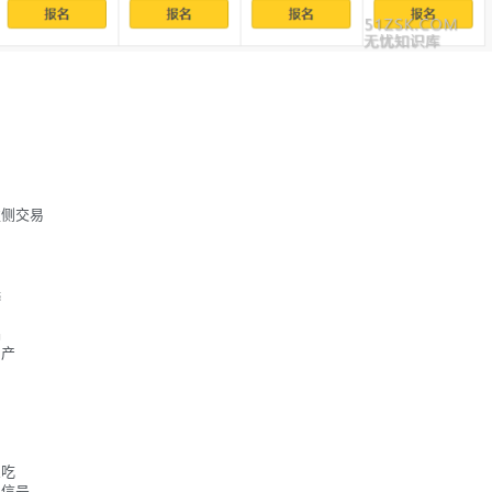
左侧交易





产

吃

信号
