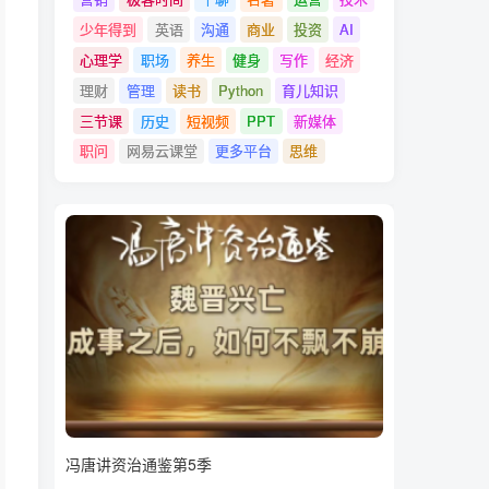
少年得到
英语
沟通
商业
投资
AI
心理学
职场
养生
健身
写作
经济
理财
管理
读书
Python
育儿知识
三节课
历史
短视频
PPT
新媒体
职问
网易云课堂
更多平台
思维
冯唐讲资治通鉴第5季