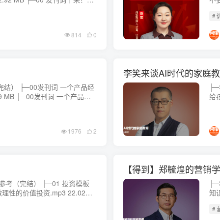
｜积极心理简史：
新岗
#
道，
814
0
李笑来谈AI时代的家庭
词 一个产品经
├
 一个产品经
给
回归本质做产
多提
吗？
1976
2
【得到】郑毓煌的营销
├
何做理性的价值投资.mp3 22.02
知识
础知
# 
把