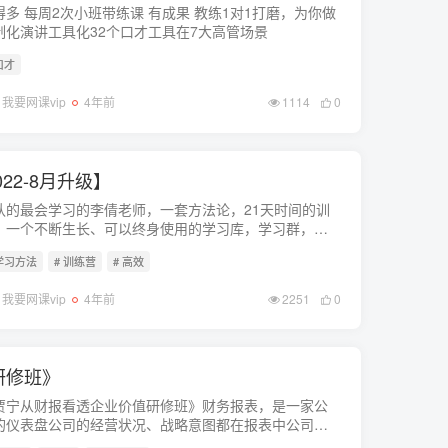
得多 每周2次小班带练课 有成果 教练1对1打磨，为你做
制化演讲工具化32个口才工具在7大高管场景
口才
我要网课vip
4年前
1114
0
22-8月升级】
认的最会学习的李倩老师，一套方法论，21天时间的训
，一个不断生长、可以终身使用的学习库，学习群，网
群
 学习方法
# 训练营
# 高效
我要网课vip
4年前
2251
0
研修班》
贾宁从财报看透企业价值研修班》财务报表，是一家公
的仪表盘公司的经营状况、战略意图都在报表中公司的
雄心和企图，也藏在报表里！pan资源 更新中。。。