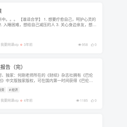
课
【谁适合学】 1. 想要疗愈自己，呵护心灵的
 2. 入睡困难，想给自己减压的人 3. 关心身边亲友，想送
一份陪伴心意的人【你将得到】 1. 365个夜晚的精神放
间 2. 一份后疫...
我要网课vip
3年前
958
0
资报告（完）
时、独家：何刚老师所在的《财经》杂志社拥有《巴伦
刊》中文版独家版权，可在国内第一时间获得《巴伦周
》对全球投资趋势的分析判断。何刚老师将结合顶级投
投资
# 经济
研究机构的重磅内容，每周为你...
我要网课vip
4年前
1185
0