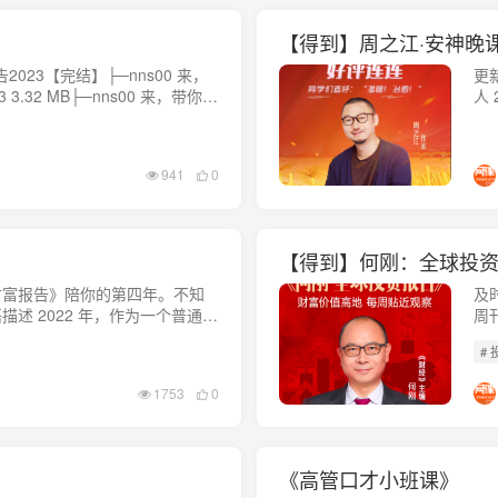
【得到】周之江·安神晚
023【完结】├─nns00 来，
更新中。。。 
.32 MB├─nns00 来，带你看
人
45 KB├─nns001欢迎你，从产业
出
.
空时
941
0
【得到】何刚：全球投
财富报告》陪你的第四年。不知
及
述 2022 年，作为一个普通
周
伤痕”。全球都有伤痕：战争、通
刊
# 
...
资
1753
0
《高管口才小班课》