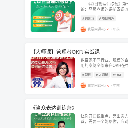
├─《项目管理训练营》第一期完结 ├─mp3
论：马强老师的课前寄语.mp4 ├─00讲 导论：马
# 训练营
# 项目管理
我要网课vip
4年前
【大师课】管理者OKR 实战课
数百家不同行业、规模的企
用的案例全部来自OKR在
大，这门课是视频大课，每
# 管理
# 大师课
# OKR
OKR模板、9个模型工具，方
我要网课vip
4年前
《当众表达训练营》
让你开口说重点，亮出实
营，需要一个能帮你，应
《当众表达训练营》，pan.bai