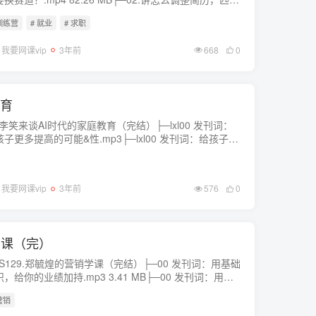
位的要求？.mp4 107.45 MB├─03.讲怎么利用内推渠
 训练营
# 就业
# 求职
获得靠谱推荐？.mp4 8...
我要网课vip
3年前
668
0
教育
─李笑来谈AI时代的家庭教育（完结）├─lxl00 发刊词：
孩子更多提高的可能&性.mp3├─lxl00 发刊词：给孩子更
高的可能&性.pdf├─lxl00 先导课：孩子的未来会好
——完全无...
我要网课vip
3年前
576
0
学课（完）
─S129.郑毓煌的营销学课（完结）├─00 发刊词：用基础
，给你的业绩加持.mp3 3.41 MB├─00 发刊词：用基
识，给你的业绩加持.pdf 265.91 KB├─01 全景：怎样
营销
握这个理论多、迭代快...