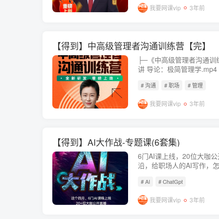
我要网课vip
3年前
【得到】中高级管理者沟通训练营【完】
├─《中高级管理者沟通训练营
讲 导论：极简管理学.mp4
学.pdf├─00讲 开营直
# 沟通
# 职场
# 管理
营.mp4├─01讲 摸清家底：
我要网课vip
3年前
【得到】AI大作战-专题课(6套集)
6门AI课上线，20位大咖
沿，给职场人的AI写作，怎
画，怎么用AI做PPT，吴军讲
# AI
# ChatGpt
企业新机会。 ├─S1...
我要网课vip
3年前