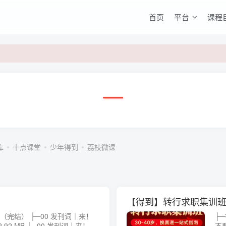
首页
平台
课程
库
十点课堂
少年得到
荔枝微课
【得到】转行求职集训
0 发刊词｜来！
├
0 发刊词｜来！拿
不要