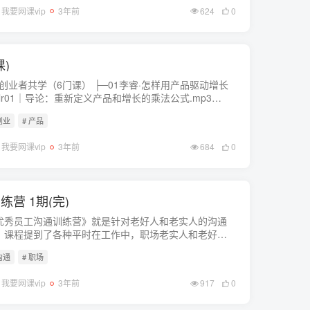
我要网课vip
3年前
624
0
)
者共学（6门课） ├─01李睿·怎样用产品驱动增长
─lr01｜导论：重新定义产品和增长的乘法公式.mp3
─lr01｜导论：重新定义产品和增长的乘法公式.pdf
创业
# 产品
lr02｜需求：怎么...
我要网课vip
3年前
684
0
营 1期(完)
优秀员工沟通训练营》就是针对老好人和老实人的沟通
。课程提到了各种平时在工作中，职场老实人和老好人
遇到的沟通上的痛点，你的现状是你自己不会运营，不
沟通
# 职场
会汇报，不会表现的结果。 ...
我要网课vip
3年前
917
0