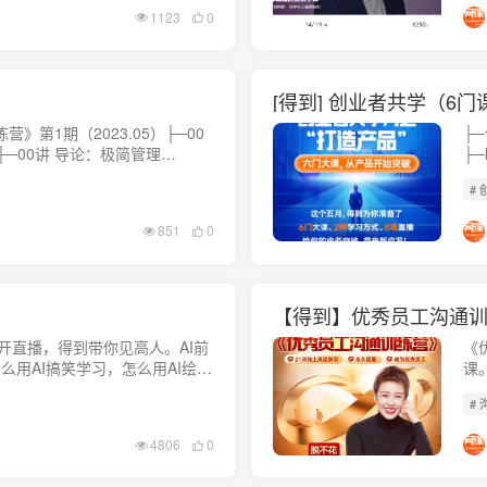
1123
0
[得到] 创业者共学（6门课
》第1期（2023.05）├─00
├─创业
├─00讲 导论：极简管理
├
播｜第1期中高级管理者沟通训练
├
# 
怎么把...
├─
851
0
【得到】优秀员工沟通训练
公开直播，得到带你见高人。AI前
《
么用AI搞笑学习，怎么用AI绘
课
GPT，chatgpt里隐藏着哪些
会
# 
4806
0