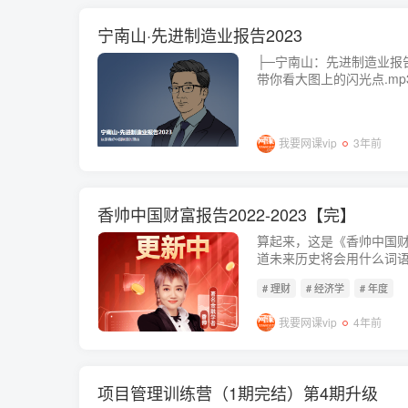
宁南山·先进制造业报告2023
├─宁南山：先进制造业报告2
带你看大图上的闪光点.mp3 3
大图上的闪光点.pdf 374.
的角度看中国.pdf 150.9 K..
我要网课vip
3年前
香帅中国财富报告2022-2023【完】
算起来，这是《香帅中国
道未来历史将会用什么词语描
人，我能深切感受到的是“
# 理财
# 经济学
# 年度
胀、隔阂，能源危机、货币贬
我要网课vip
4年前
项目管理训练营（1期完结）第4期升级